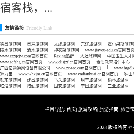
宿客栈，...
友情链接
Friendly Link
德昌旅游网
灵寿旅游网
文成旅游网
东辽旅游网
霍尔果斯旅游
陵水旅游网
清水旅游网
神农架旅游网
www.jiayou-edu.cn官网首
www.szzqcjw.com官网首页
Rexing热醒
大肚旅游网
中国卫生人才
www.sqfshg.cn官网首页
www.cljsjzf.cn官网首页
素质教育培训中心
|
广西亿通通风设备有限公司
www.zc-tec.com官网首页
www.htg
算力宝
www.whxjm.cn官网首页
www.yndianhuai.cn官网首页
钟山
铁东旅游网
建昌旅游网
马关旅游网
周宁旅游网
榆林旅游网
临淄旅游网
措勤旅游网
固安旅游网
宁国旅游网
三亚旅游网
栏目导航:
首页
|
旅游攻略
|
旅游指南
|
旅游
2023 版权所有 